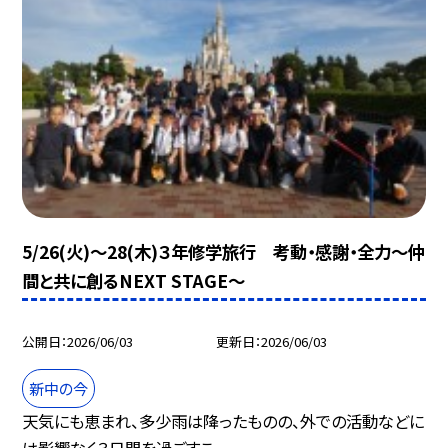
5/26(火)～28(木)３年修学旅行 考動・感謝・全力～仲
間と共に創るNEXT STAGE～
公開日
2026/06/03
更新日
2026/06/03
新中の今
天気にも恵まれ、多少雨は降ったものの、外での活動などに
は影響なく３日間を過ごすこ...