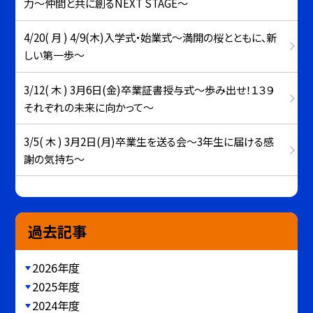
力～仲間と共に創るNEXT STAGE～
4/20( 月 ) 4/9(木)入学式・始業式～満開の桜とともに、新
しい第一歩～
3/12( 木 ) 3月6日(金)卒業証書授与式～歩み出せ！１３９
それぞれの未来に向かって～
3/5( 木 ) 3月2日(月)卒業生を送る会～3年生に届ける感
謝の気持ち～
過去記事
2026年度
2025年度
2024年度