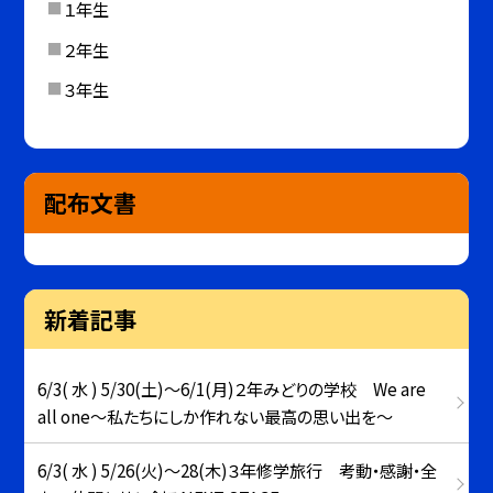
１年生
２年生
３年生
配布文書
新着記事
6/3( 水 ) 5/30(土)～6/1(月)２年みどりの学校 We are
all one～私たちにしか作れない最高の思い出を～
6/3( 水 ) 5/26(火)～28(木)３年修学旅行 考動・感謝・全