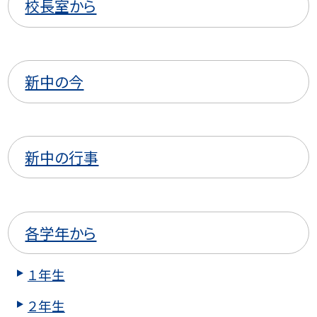
校長室から
新中の今
新中の行事
各学年から
１年生
２年生