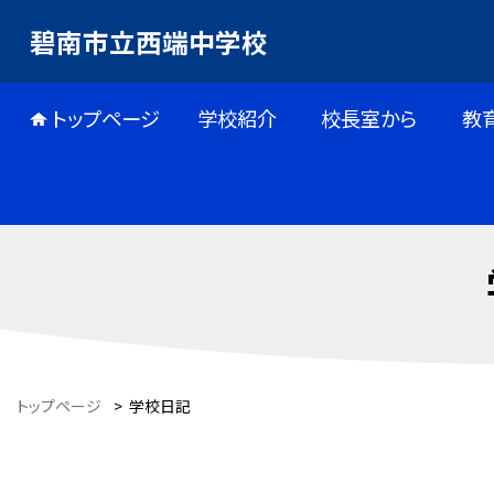
碧南市立西端中学校
トップページ
学校紹介
校長室から
教
トップページ
>
学校日記