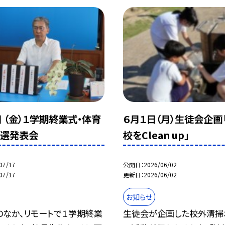
日 （金）１学期終業式・体育
６月１日（月）生徒会企画
抽選発表会
校をClean up」
07/17
公開日
2026/06/02
07/17
更新日
2026/06/02
お知らせ
のなか、リモートで１学期終業
生徒会が企画した校外清掃