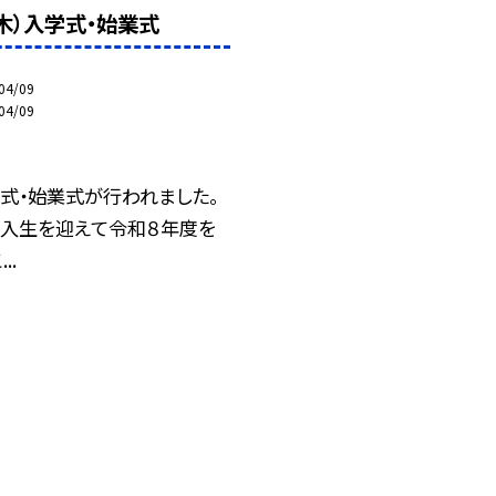
（木）入学式・始業式
04/09
04/09
式・始業式が行われました。
新入生を迎えて令和８年度を
..