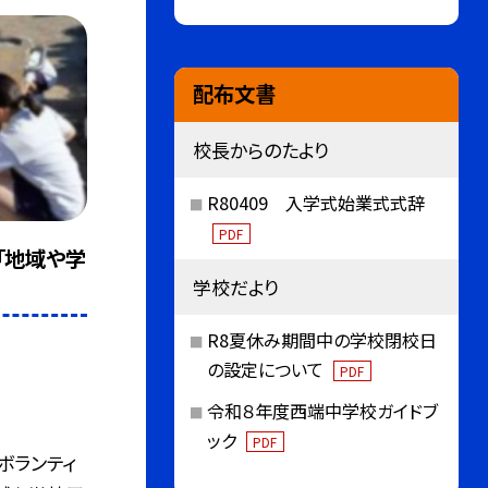
配布文書
校長からのたより
R80409 入学式始業式式辞
PDF
「地域や学
学校だより
R8夏休み期間中の学校閉校日
の設定について
PDF
令和８年度西端中学校ガイドブ
ック
PDF
ボランティ