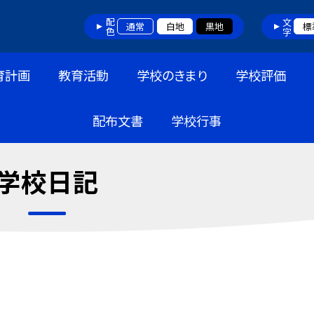
配色
文字
通常
白地
黒地
標
育計画
教育活動
学校のきまり
学校評価
配布文書
学校行事
学校日記