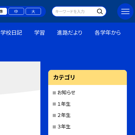
準
中
大
学校日記
学習
進路だより
各学年から
カテゴリ
お知らせ
１年生
２年生
３年生