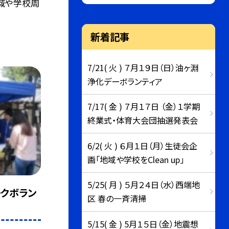
域や学校周
新着記事
7/21( 火 ) ７月１９日（日）油ヶ淵
浄化デーボランティア
7/17( 金 ) ７月１７日 （金）１学期
終業式・体育大会団抽選発表会
6/2( 火 ) ６月１日（月）生徒会企
画「地域や学校をClean up」
5/25( 月 ) ５月２４日（水）西端地
ークボラン
区 春の一斉清掃
5/15( 金 ) 5月１５日（金）地震想