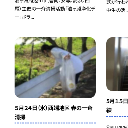
油ヶ淵周辺４市（碧南、安城、高浜、西
式が行わ
尾）主催の一斉清掃活動「油ヶ淵浄化デ
中生の活..
ー」ボラ...
5月１５
５月２４日（水）西端地区 春の一斉
練
清掃
公開日
2026/