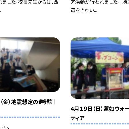
れました。校長先生からは、西
ア活動が行われました。「地
.
辺をきれい...
日（金）地震想定の避難訓
4月１９日（日）蓮如ウォ
ティア
05/15