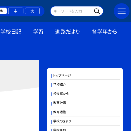
準
中
大
学校日記
学習
進路だより
各学年から
トップページ
学校紹介
校長室から
教育計画
教育活動
学校のきまり
学校評価