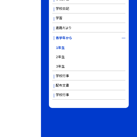
学校日記
学習
進路だより
各学年から
１年生
２年生
３年生
学校行事
配布文書
学校行事