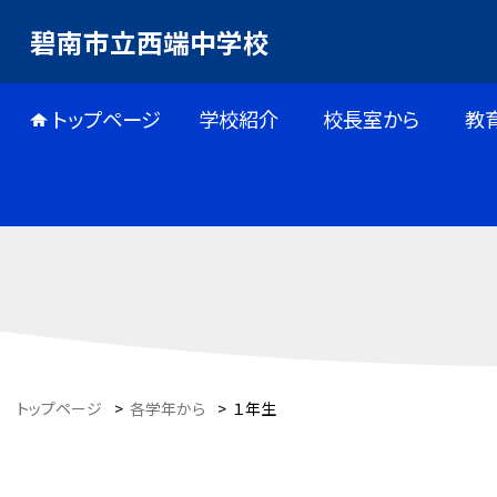
碧南市立西端中学校
トップページ
学校紹介
校長室から
教
トップページ
>
各学年から
>
１年生