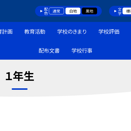
配色
文字
通常
白地
黒地
標
育計画
教育活動
学校のきまり
学校評価
配布文書
学校行事
１年生