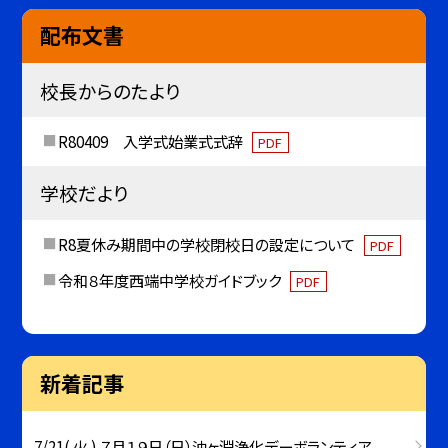
配布文書
校長からのたより
R80409 入学式始業式式辞
PDF
学校だより
R8夏休み期間中の学校閉校日の設定について
PDF
令和８年度西端中学校ガイドブック
PDF
新着記事
7/21( 火 ) ７月１９日（日）油ヶ淵浄化デーボランティア