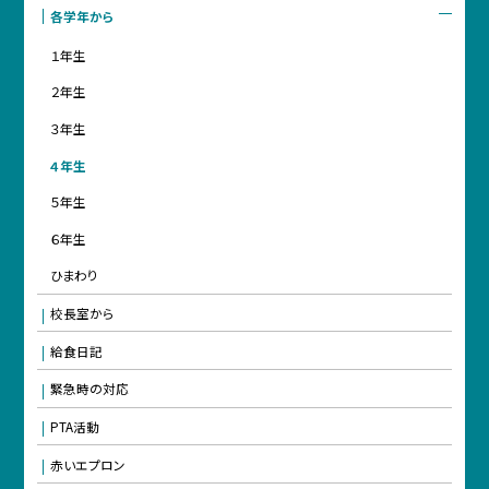
各学年から
１年生
２年生
３年生
４年生
５年生
６年生
ひまわり
校長室から
給食日記
緊急時の対応
PTA活動
赤いエプロン