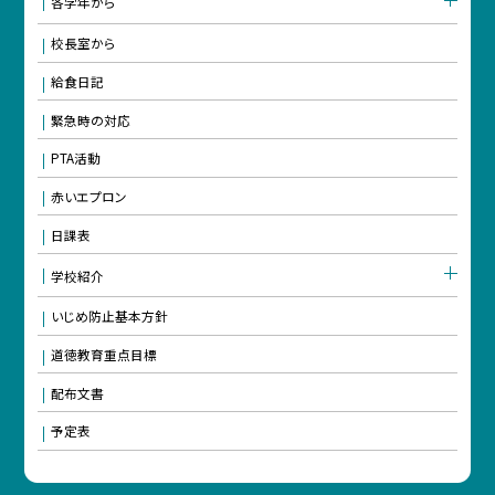
各学年から
校長室から
給食日記
緊急時の対応
PTA活動
赤いエプロン
日課表
学校紹介
いじめ防止基本方針
道徳教育重点目標
配布文書
予定表