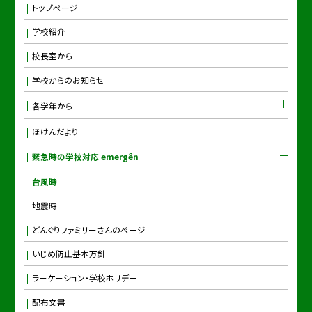
トップページ
学校紹介
校長室から
学校からのお知らせ
各学年から
ほけんだより
緊急時の学校対応 emergên
台風時
地震時
どんぐりファミリーさんのページ
いじめ防止基本方針
ラーケーション・学校ホリデー
配布文書