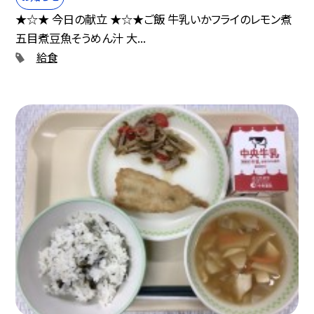
★☆★ 今日の献立 ★☆★ご飯 牛乳いかフライのレモン煮
五目煮豆魚そうめん汁 大...
給食