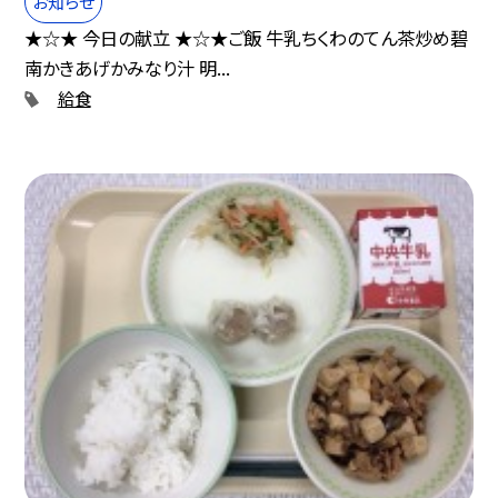
お知らせ
★☆★ 今日の献立 ★☆★ご飯 牛乳ちくわのてん茶炒め碧
南かきあげかみなり汁 明...
給食