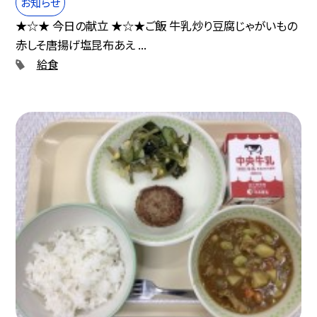
お知らせ
★☆★ 今日の献立 ★☆★ご飯 牛乳炒り豆腐じゃがいもの
赤しそ唐揚げ塩昆布あえ ...
給食