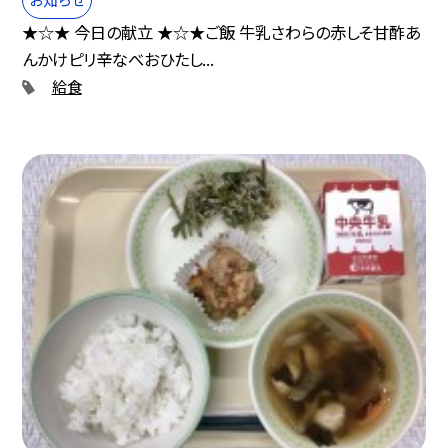
★☆★ 今日の献立 ★☆★ご飯 牛乳さわらの赤しそ甘酢あ
んかけピリ辛なべおひたし...
給食