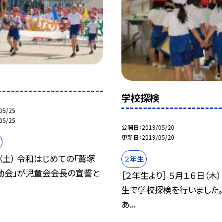
学校探検
05/25
05/25
公開日
2019/05/20
更新日
2019/05/20
（土） 令和はじめての「鷲塚
２年生
動会」が児童会会長の宣誓と
［２年生より］ ５月１６日（木
生で学校探検を行いました。
あ...