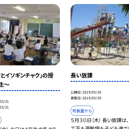
リとイソギンチャク」の授
長い放課
生〜
公開日
2019/05/30
更新日
2019/05/30
05/31
05/31
校長室から
５月３０日（木） 長い放課は
工芝も運動場も子ども達で