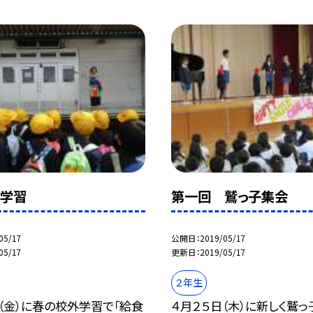
外学習
第一回 鷲っ子集会
05/17
公開日
2019/05/17
05/17
更新日
2019/05/17
２年生
（金）に春の校外学習で「給食
４月２５日（木）に新しく鷲