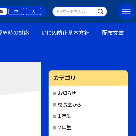
準
中
大
緊急時の対応
いじめ防止基本方針
配布文書
カテゴリ
お知らせ
校長室から
１年生
２年生