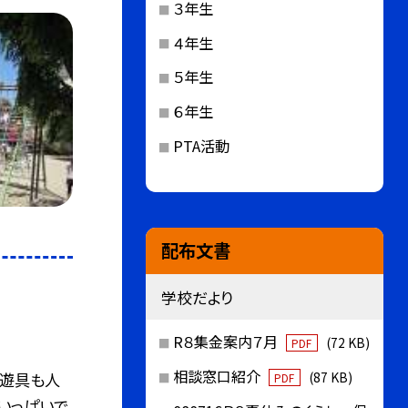
３年生
４年生
５年生
６年生
PTA活動
配布文書
学校だより
R８集金案内７月
(72 KB)
PDF
相談窓口紹介
(87 KB)
、遊具も人
PDF
いっぱいで