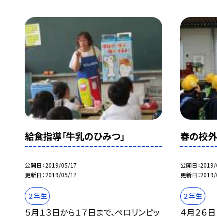
給食指導「牛乳のひみつ」
春の校
公開日
2019/05/17
公開日
2019/
更新日
2019/05/17
更新日
2019/
２年生
２年生
５月１３日から１７日まで、ペロリンピッ
４月２６日