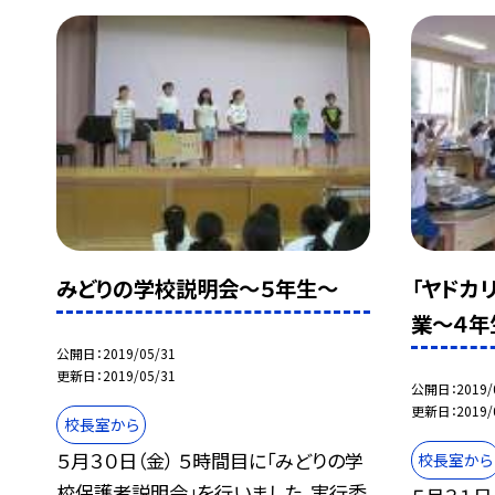
みどりの学校説明会〜５年生〜
「ヤドカ
業〜４年
公開日
2019/05/31
更新日
2019/05/31
公開日
2019/
更新日
2019/
校長室から
５月３０日（金） ５時間目に「みどりの学
校長室から
校保護者説明会」を行いました。実行委