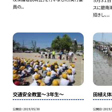
５月３１日
員の...
スに碧南
招きし、...
交通安全教室〜３年生〜
田植え体
公開日
2019/05/30
公開日
2019/