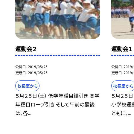
運動会２
運動会１
公開日
2019/05/25
公開日
2019/
更新日
2019/05/25
更新日
2019/
校長室から
校長室から
５月２５日（土） 低学年種目綱引き 高学
５月２５日
年種目ロープ引き そして午前の最後
小学校運
は、各...
ともに、...