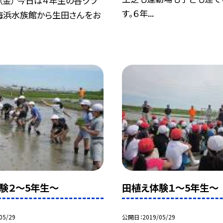
（金） 今日は４年生の各クラ
す。６年...
海浜水族館から生田さんをお
験２〜5年生〜
田植え体験１〜5年生〜
05/29
公開日
2019/05/29