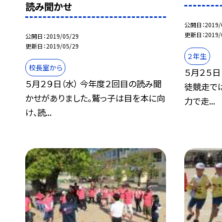
読み聞かせ
公開日
2019/
更新日
2019/
公開日
2019/05/29
更新日
2019/05/29
２年生
校長室から
５月２５日
５月２９日（水） 今年度２回目の読み聞
徒競走で
かせがありました。鷲っ子は目を本に向
力で走...
け、読...