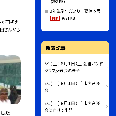
(292 KB)
３年生学年だより 夏休み号
(621 KB)
PDF
生が田植え
田さんから
新着記事
8/1( 土 ) ８月１日（土）金管バンド
クラブ反省会の様子
8/1( 土 ) ８月１日（土）市内音楽
会
8/1( 土 ) ８月１日（土）市内音楽
会に向けて出発
した