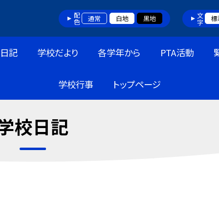
配色
文字
通常
白地
黒地
標
日記
学校だより
各学年から
PTA活動
学校行事
トップページ
学校日記