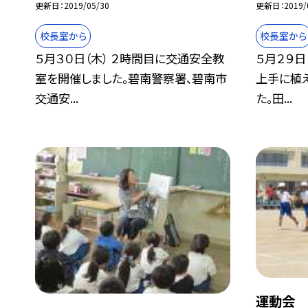
更新日
2019/05/30
更新日
2019/
校長室から
校長室から
５月３０日（木） ２時間目に交通安全教
５月２９日
室を開催しました。碧南警察署、碧南市
上手に植
交通安...
た。田...
運動会