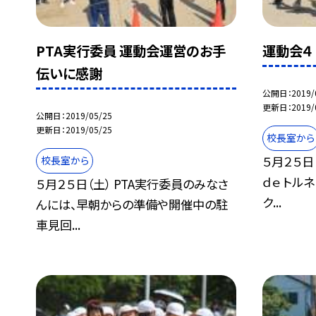
PTA実行委員 運動会運営のお手
運動会４
伝いに感謝
公開日
2019/
更新日
2019/
公開日
2019/05/25
更新日
2019/05/25
校長室から
５月２５日
校長室から
ｄｅ トル
５月２５日（土） PTA実行委員のみなさ
ク...
んには、早朝からの準備や開催中の駐
車見回...