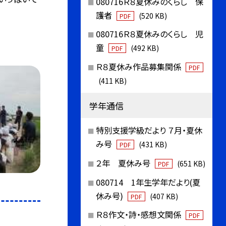
080716Ｒ８夏休みのくらし 保
護者
(520 KB)
PDF
080716Ｒ８夏休みのくらし 児
童
(492 KB)
PDF
Ｒ８夏休み作品募集関係
PDF
(411 KB)
学年通信
特別支援学級だより ７月・夏休
み号
(431 KB)
PDF
２年 夏休み号
(651 KB)
PDF
080714 1年生学年だより(夏
休み号)
(407 KB)
PDF
Ｒ８作文・詩・感想文関係
PDF