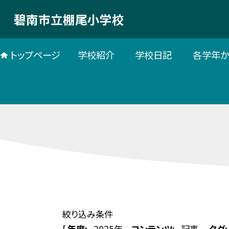
碧南市立棚尾小学校
トップページ
学校紹介
学校日記
各学年か
絞り込み条件
[
年度:
2025年
コンテンツ:
記事
タグ: