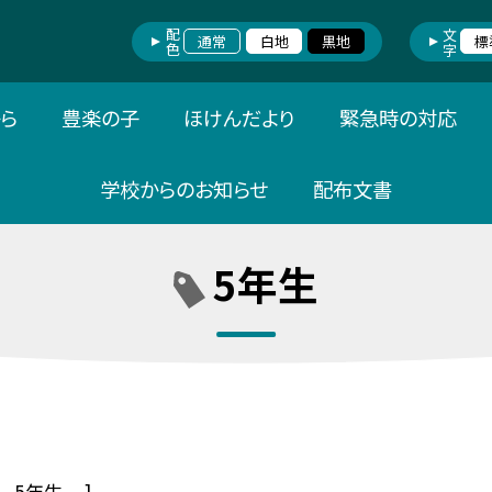
配色
文字
通常
白地
黒地
標
ら
豊楽の子
ほけんだより
緊急時の対応
学校からのお知らせ
配布文書
5年生
5年生
]