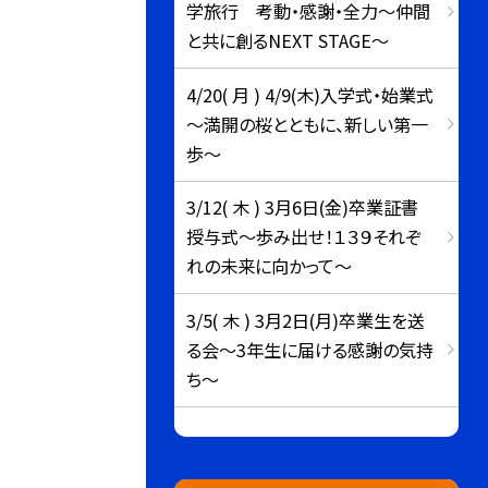
学旅行 考動・感謝・全力～仲間
と共に創るNEXT STAGE～
4/20( 月 ) 4/9(木)入学式・始業式
～満開の桜とともに、新しい第一
歩～
3/12( 木 ) 3月6日(金)卒業証書
授与式～歩み出せ！１３９それぞ
れの未来に向かって～
3/5( 木 ) 3月2日(月)卒業生を送
る会～3年生に届ける感謝の気持
ち～