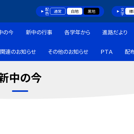
配色
文字
通常
白地
黒地
標
中の今
新中の行事
各学年から
進路だより
ス関連のお知らせ
その他のお知らせ
ＰＴＡ
配
新中の今