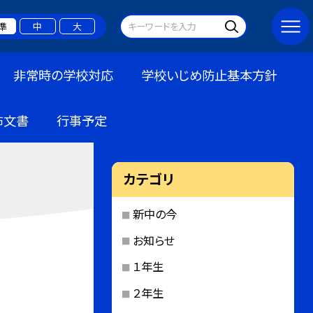
準
中
大
非常時の学校対応
学校いじめ防止基本方針
布文書
行事予定
カテゴリ
新中の今
お知らせ
１年生
２年生