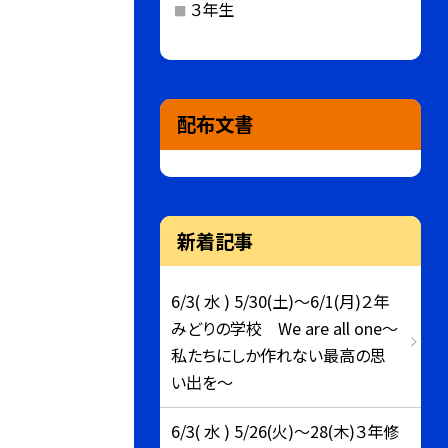
３年生
配布文書
新着記事
6/3( 水 ) 5/30(土)～6/1(月)２年
みどりの学校 We are all one～
私たちにしか作れない最高の思
い出を～
6/3( 水 ) 5/26(火)～28(木)３年修