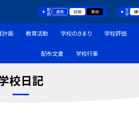
配色
文字
通常
白地
黒地
標
育計画
教育活動
学校のきまり
学校評価
配布文書
学校行事
学校日記