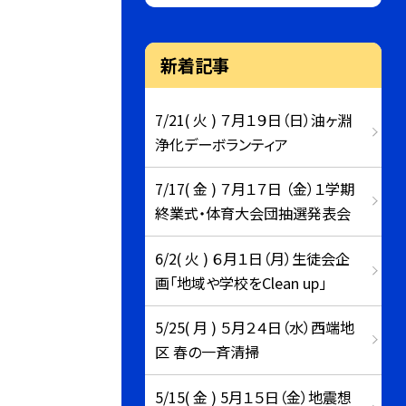
新着記事
7/21( 火 ) ７月１９日（日）油ヶ淵
浄化デーボランティア
7/17( 金 ) ７月１７日 （金）１学期
終業式・体育大会団抽選発表会
6/2( 火 ) ６月１日（月）生徒会企
画「地域や学校をClean up」
5/25( 月 ) ５月２４日（水）西端地
区 春の一斉清掃
5/15( 金 ) 5月１５日（金）地震想