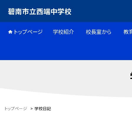
碧南市立西端中学校
トップページ
学校紹介
校長室から
教
トップページ
>
学校日記