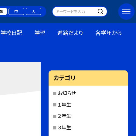
準
中
大
学校日記
学習
進路だより
各学年から
カテゴリ
お知らせ
１年生
２年生
３年生