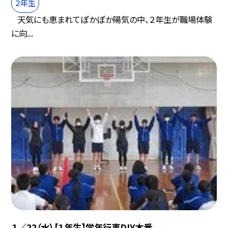
２年生
天気にも恵まれてぽかぽか陽気の中、２年生が職場体験
に向...
１／22（水）【１年生】学年行事DIY本番