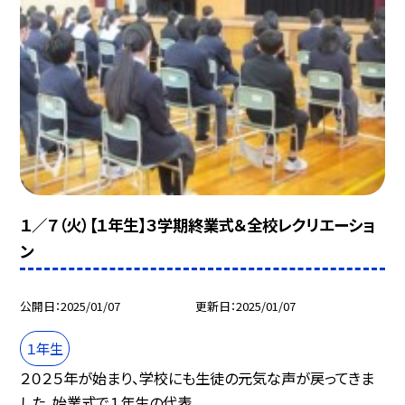
１／７（火）【１年生】３学期終業式＆全校レクリエーショ
ン
公開日
2025/01/07
更新日
2025/01/07
１年生
２０２５年が始まり、学校にも生徒の元気な声が戻ってきま
した。始業式で１年生の代表...