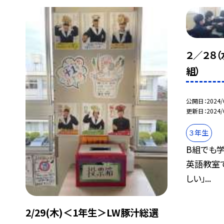
２／２８（
組）
公開日
2024/
更新日
2024/
３年生
B組でも学
英語教室
しい」...
2/29(木)＜1年生＞LW豚汁総選