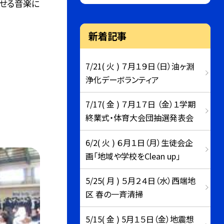
らせる音楽に
新着記事
7/21( 火 ) ７月１９日（日）油ヶ淵
浄化デーボランティア
7/17( 金 ) ７月１７日 （金）１学期
終業式・体育大会団抽選発表会
6/2( 火 ) ６月１日（月）生徒会企
画「地域や学校をClean up」
5/25( 月 ) ５月２４日（水）西端地
区 春の一斉清掃
5/15( 金 ) 5月１５日（金）地震想