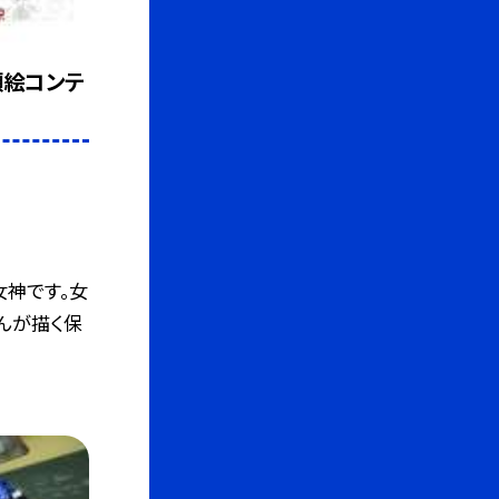
顔絵コンテ
女神です。女
んが描く保