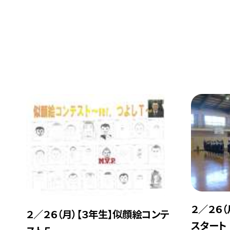
２／２６
２／２６（月）【３年生】似顔絵コンテ
スタート