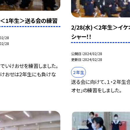
(水)＜1年生＞送る会の練習
2/28(水)＜2年生＞イ
シャー！！
02/28
02/28
公開日
2024/02/28
更新日
2024/02/28
体でいけおせを練習しました。
２年生
いけおせは2年生にも負けな
送る会に向けて、１・２年生
オセ」の練習をしました。