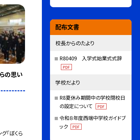
配布文書
校長からのたより
R80409 入学式始業式式辞
PDF
くらの思い
学校だより
R8夏休み期間中の学校閉校日
の設定について
PDF
令和８年度西端中学校ガイドブ
ック
PDF
グ「ぼくら