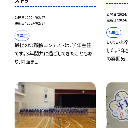
スト５
公開日
2024/
公開日
2024/02/27
更新日
2024/
更新日
2024/02/27
３年生
３年生
いよいよ
最後の似顔絵コンテストは、学年主任
した。３年
です。３年間共に過ごしてきたこともあ
の雰囲気..
り、内面ま...