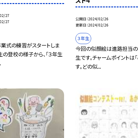
スト４
02/27
公開日
2024/02/26
02/27
更新日
2024/02/26
３年生
卒業式の練習がスタートしま
今回の似顔絵は進路担当の
生の登校の様子から、「３年生
生です。チャームポイントは「
.
す。どの似...