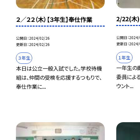
2/22(
２／２２（木）【３年生】奉仕作業
公開日
2024/
公開日
2024/02/26
更新日
2024/
更新日
2024/02/26
１年生
３年生
一年生の
本日は公立一般入試でした。学校待機
委員による
組は、仲間の受検を応援するつもりで、
ウント...
奉仕作業に...