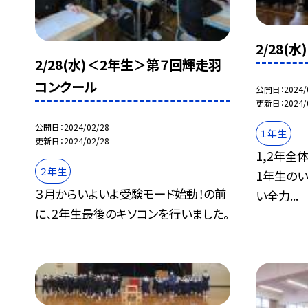
2/28
2/28(水)＜2年生＞第７回輝走羽
コンクール
公開日
2024/
更新日
2024/
公開日
2024/02/28
１年生
更新日
2024/02/28
1,2年全
２年生
1年生の
３月からいよいよ受験モード始動！の前
い全力...
に、2年生最後のキソコンを行いました。