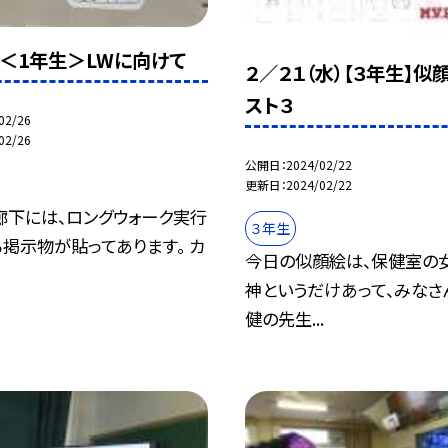
木)＜1年生＞LWに向けて
２／２１（水）【３年生】似
スト３
02/26
02/26
公開日
2024/02/22
更新日
2024/02/22
廊下には、ロングウォーク実行
３年生
掲示物が貼ってあります。 カ
今日の似顔絵は、保健室の
神というだけあって、みなさ
健の先生...