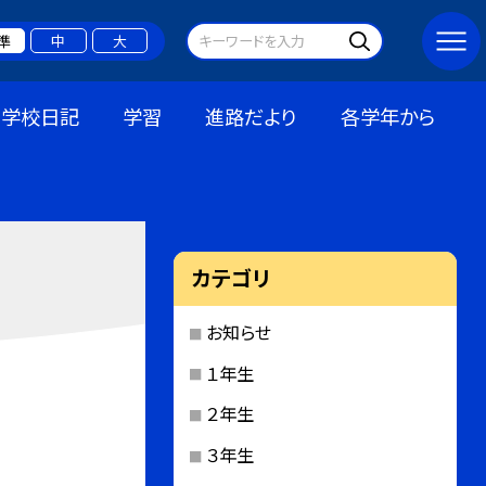
準
中
大
学校日記
学習
進路だより
各学年から
カテゴリ
お知らせ
１年生
２年生
３年生