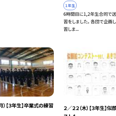
１年生
6時間目に1,2年生合同で
習をしました。 各団で企画
習しま...
（月）【３年生】卒業式の練習
２／２２（木）【３年生】似