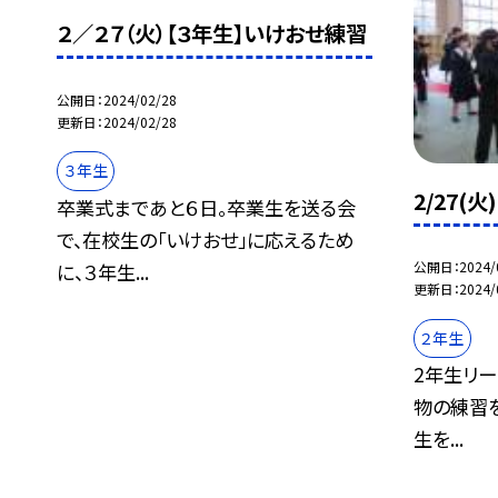
２／２７（火）【３年生】いけおせ練習
公開日
2024/02/28
更新日
2024/02/28
３年生
2/27
卒業式まであと６日。卒業生を送る会
で、在校生の「いけおせ」に応えるため
公開日
2024/
に、３年生...
更新日
2024/
２年生
2年生リ
物の練習を
生を...