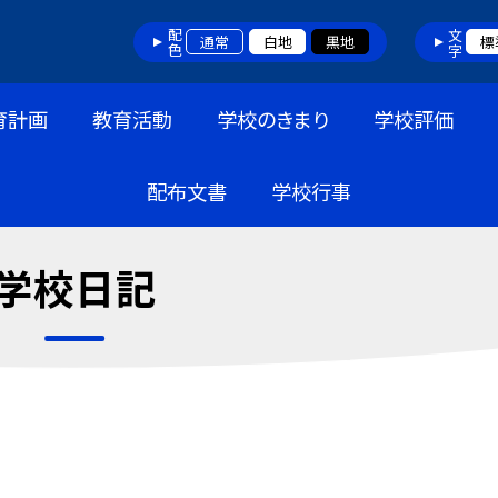
配色
文字
通常
白地
黒地
標
育計画
教育活動
学校のきまり
学校評価
配布文書
学校行事
学校日記