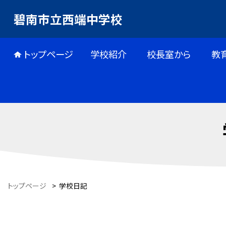
碧南市立西端中学校
トップページ
学校紹介
校長室から
教
トップページ
>
学校日記