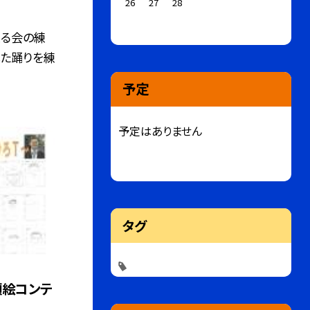
26
27
28
送る会の練
した踊りを練
予定
予定はありません
タグ
顔絵コンテ