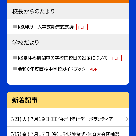
校長からのたより
R80409 入学式始業式式辞
PDF
学校だより
R8夏休み期間中の学校閉校日の設定について
PDF
令和８年度西端中学校ガイドブック
PDF
新着記事
7/21( 火 ) ７月１９日（日）油ヶ淵浄化デーボランティア
7/17( 金 ) ７月１７日 （金）１学期終業式・体育大会団抽選