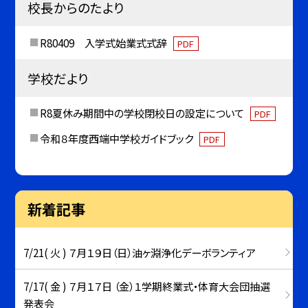
校長からのたより
R80409 入学式始業式式辞
PDF
学校だより
R8夏休み期間中の学校閉校日の設定について
PDF
令和８年度西端中学校ガイドブック
PDF
新着記事
7/21( 火 ) ７月１９日（日）油ヶ淵浄化デーボランティア
7/17( 金 ) ７月１７日 （金）１学期終業式・体育大会団抽選
発表会