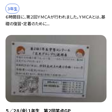
３年生
６時間目に、第２回ＹＭＣＡが行われました。ＹＭＣＡとは、基
礎の復習・定着のために...
５／２８（金）１年生 第２回笑点ＧＰ