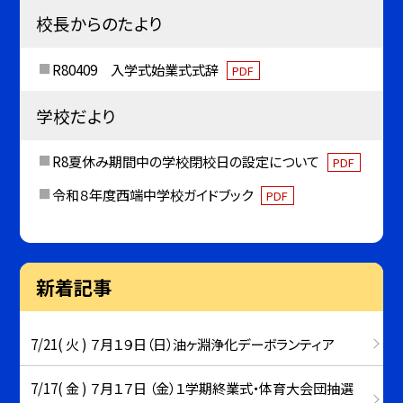
校長からのたより
R80409 入学式始業式式辞
PDF
学校だより
R8夏休み期間中の学校閉校日の設定について
PDF
令和８年度西端中学校ガイドブック
PDF
新着記事
7/21( 火 ) ７月１９日（日）油ヶ淵浄化デーボランティア
7/17( 金 ) ７月１７日 （金）１学期終業式・体育大会団抽選