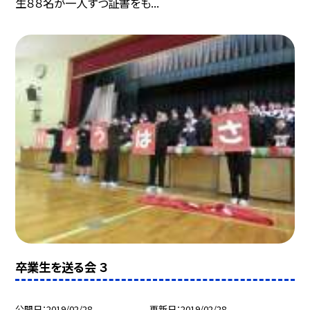
生８８名が一人ずつ証書をも...
卒業生を送る会 ３
公開日
2019/02/28
更新日
2019/02/28