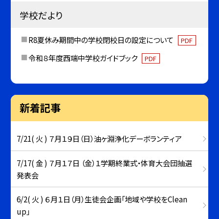
学校だより
R8夏休み期間中の学校閉校日の設定について
PDF
令和８年度西端中学校ガイドブック
PDF
新着記事
7/21( 火 ) ７月１９日（日）油ヶ淵浄化デーボランティア
7/17( 金 ) ７月１７日 （金）１学期終業式・体育大会団抽選
発表会
6/2( 火 ) ６月１日（月）生徒会企画「地域や学校をClean
up」