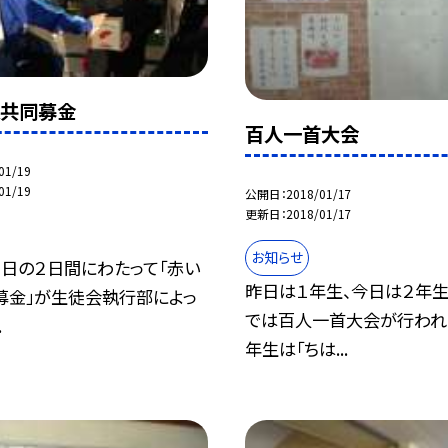
根共同募金
百人一首大会
01/19
01/19
公開日
2018/01/17
更新日
2018/01/17
お知らせ
８日の２日間にわたって「赤い
昨日は１年生、今日は２年
募金」が生徒会執行部によっ
では百人一首大会が行われ
.
年生は「ちは...