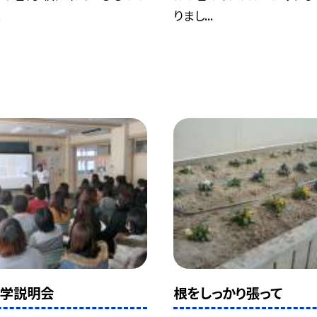
.
りまし...
入学説明会
根をしっかり張って