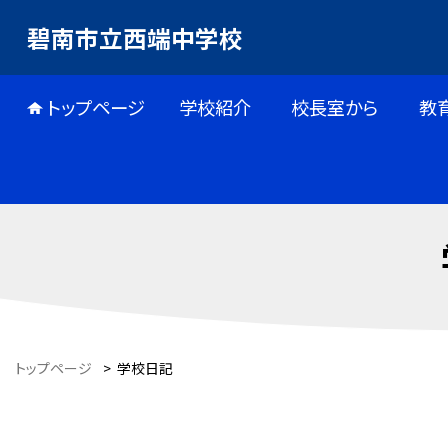
碧南市立西端中学校
トップページ
学校紹介
校長室から
教
トップページ
>
学校日記