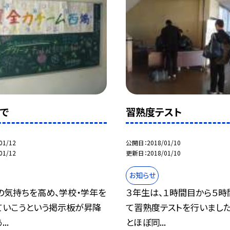
で
習熟度テスト
01/12
公開日
2018/01/10
01/12
更新日
2018/01/10
お知らせ
の気持ちを高め、学校・学年を
３年生は、１時間目から５時
ていこうという掲示板が昇降
て習熟度テストを行いました
..
とほぼ同...