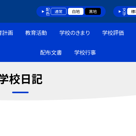
配色
文字
通常
白地
黒地
標
育計画
教育活動
学校のきまり
学校評価
配布文書
学校行事
学校日記