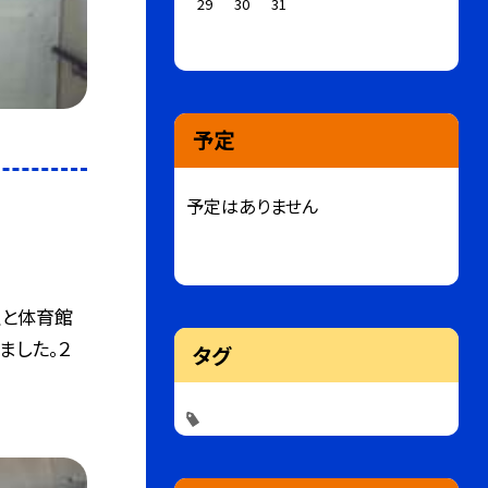
29
30
31
予定
予定はありません
生と体育館
ました。２
タグ