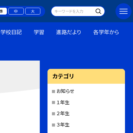
準
中
大
学校日記
学習
進路だより
各学年から
カテゴリ
お知らせ
１年生
２年生
３年生