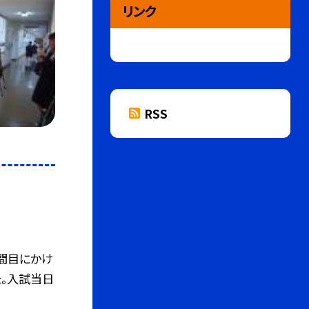
リンク
RSS
間目にかけ
。入試当日