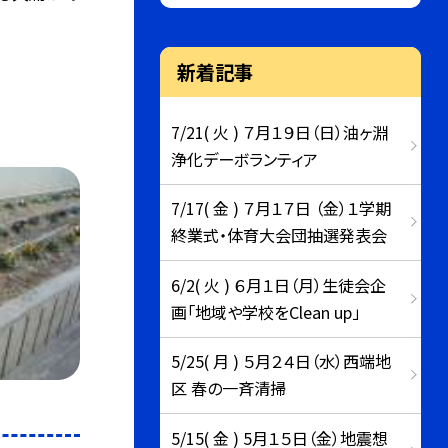
新着記事
7/21( 火 ) ７月１９日（日）油ヶ淵
浄化デーボランティア
7/17( 金 ) ７月１７日 （金）１学期
終業式・体育大会団抽選発表会
6/2( 火 ) ６月１日（月）生徒会企
画「地域や学校をClean up」
5/25( 月 ) ５月２４日（水）西端地
区 春の一斉清掃
5/15( 金 ) 5月１５日（金）地震想