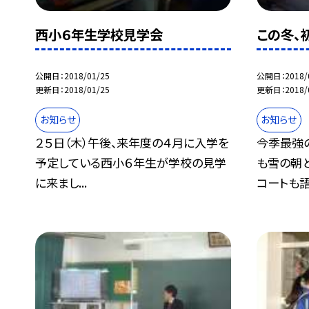
西小６年生学校見学会
この冬、
公開日
2018/01/25
公開日
2018/
更新日
2018/01/25
更新日
2018/
お知らせ
お知らせ
２５日（木）午後、来年度の４月に入学を
今季最強
予定している西小６年生が学校の見学
も雪の朝
に来まし...
コートも語.