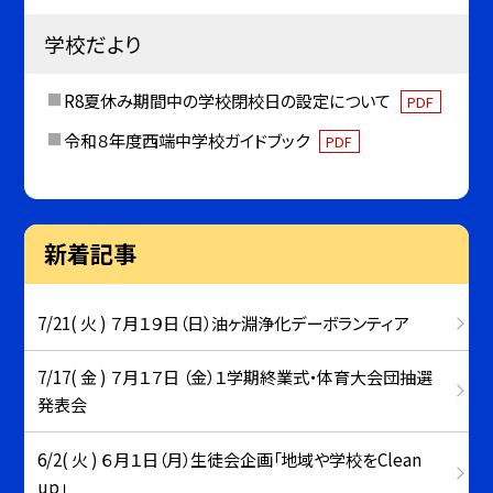
学校だより
R8夏休み期間中の学校閉校日の設定について
PDF
令和８年度西端中学校ガイドブック
PDF
新着記事
7/21( 火 ) ７月１９日（日）油ヶ淵浄化デーボランティア
7/17( 金 ) ７月１７日 （金）１学期終業式・体育大会団抽選
発表会
6/2( 火 ) ６月１日（月）生徒会企画「地域や学校をClean
up」