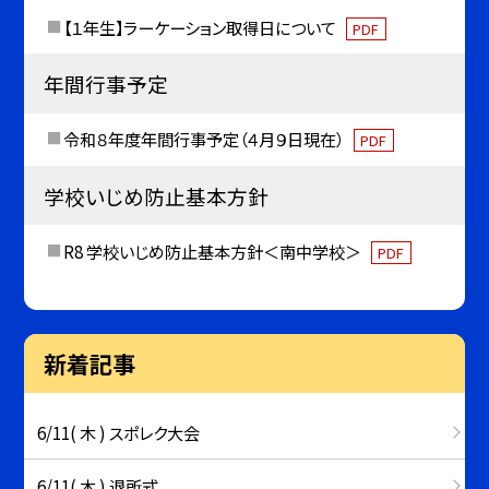
【１年生】ラーケーション取得日について
PDF
年間行事予定
令和８年度年間行事予定（４月９日現在）
PDF
学校いじめ防止基本方針
R8 学校いじめ防止基本方針＜南中学校＞
PDF
新着記事
6/11( 木 ) スポレク大会
6/11( 木 ) 退所式