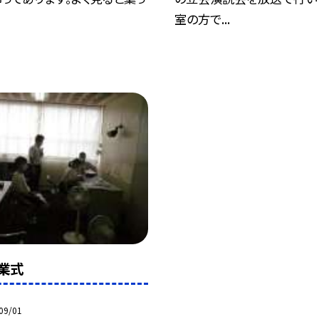
室の方で...
業式
09/01