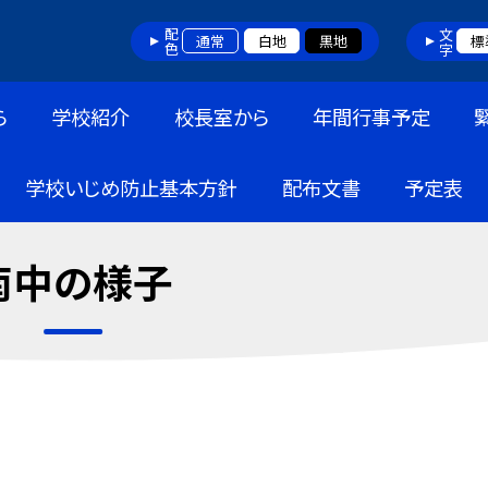
配色
文字
通常
白地
黒地
標
ら
学校紹介
校長室から
年間行事予定
学校いじめ防止基本方針
配布文書
予定表
南中の様子