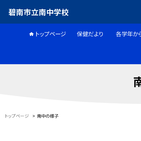
碧南市立南中学校
トップページ
保健だより
各学年か
トップページ
>
南中の様子