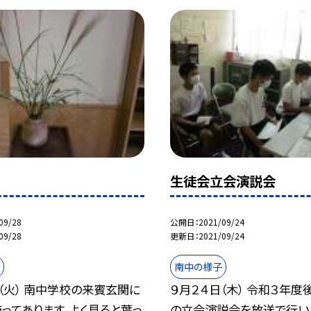
生徒会立会演説会
09/28
公開日
2021/09/24
09/28
更新日
2021/09/24
南中の様子
（火） 南中学校の来賓玄関に
９月２４日（木） 令和３年
ってあります。よく見ると葉っ
の立会演説会を放送で行い