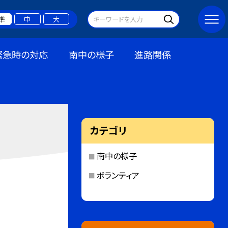
準
中
大
緊急時の対応
南中の様子
進路関係
カテゴリ
南中の様子
ボランティア