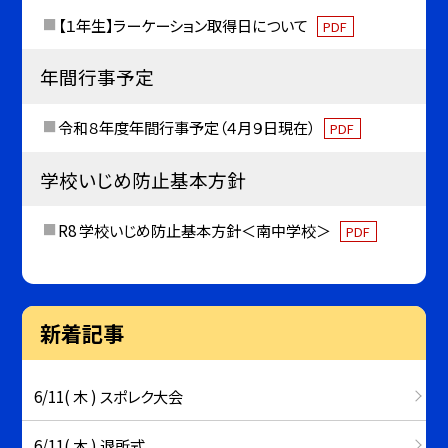
【１年生】ラーケーション取得日について
PDF
年間行事予定
令和８年度年間行事予定（４月９日現在）
PDF
学校いじめ防止基本方針
R8 学校いじめ防止基本方針＜南中学校＞
PDF
新着記事
6/11( 木 ) スポレク大会
6/11( 木 ) 退所式